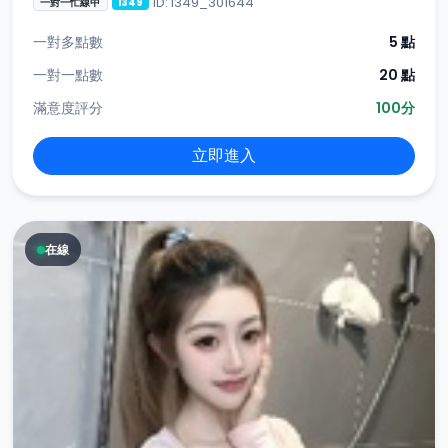
ID: i349_301644
一對一忙線中
i349
一對多點數
5 點
一對一點數
20 點
滿意度評分
100分
立即進入
在線