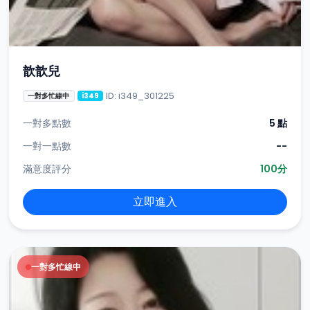
歆歆兒
ID: i349_301225
一對多忙線中
i349
一對多點數
5 點
一對一點數
--
滿意度評分
100分
立即進入
一對多忙線中