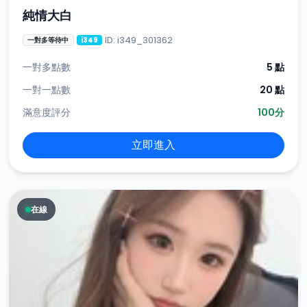
純情大白
ID: i349_301362
一對多等待中
i349
一對多點數
5 點
一對一點數
20 點
滿意度評分
100分
立即進入
在線