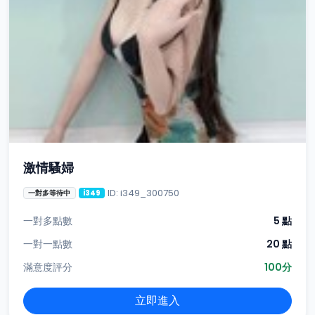
激情騷婦
ID: i349_300750
一對多等待中
i349
一對多點數
5 點
一對一點數
20 點
滿意度評分
100分
立即進入