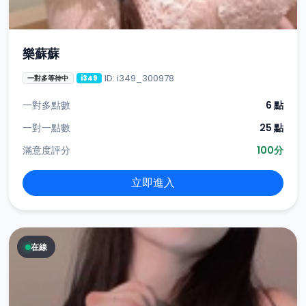
樂蘇蘇
ID: i349_300978
一對多等待中
i349
一對多點數
6 點
一對一點數
25 點
滿意度評分
100分
立即進入
在線