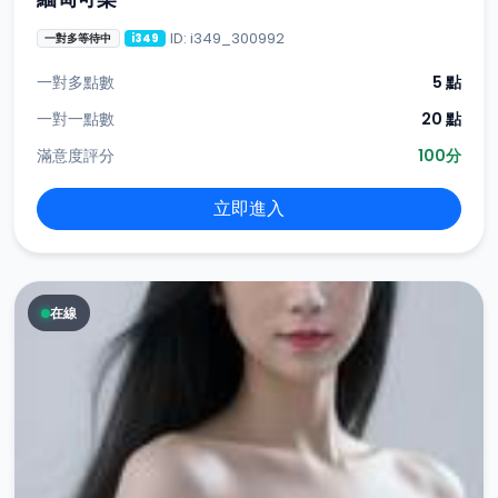
ID: i349_300992
一對多等待中
i349
一對多點數
5 點
一對一點數
20 點
滿意度評分
100分
立即進入
在線