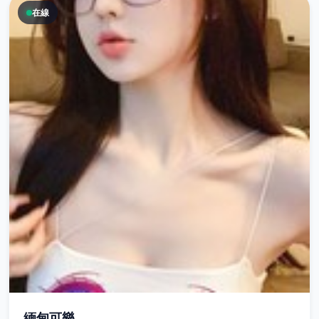
在線
緬甸可樂