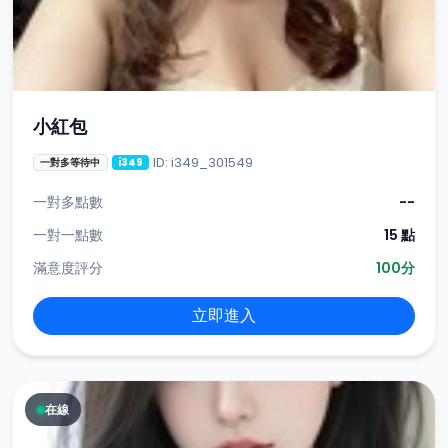
小紅包
ID: i349_301549
一對多等待中
i349
一對多點數
--
一對一點數
15 點
滿意度評分
100分
立即進入
在線