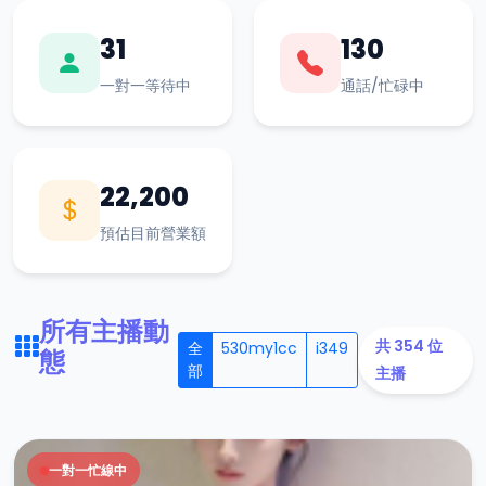
31
130
一對一等待中
通話/忙碌中
22,200
預估目前營業額
所有主播動
共 354 位
全
530my1cc
i349
態
部
主播
一對一忙線中