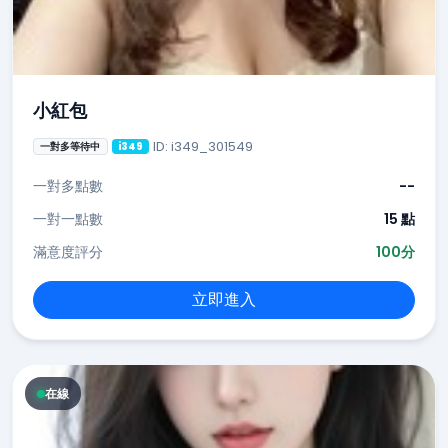
小紅包
ID: i349_301549
一對多等待中
i349
一對多點數
--
一對一點數
15 點
滿意度評分
100分
立即進入
在線