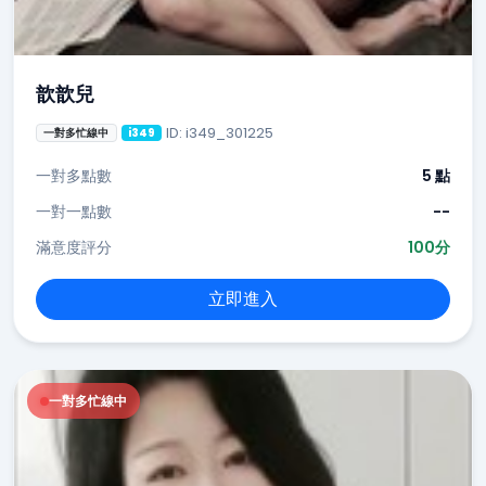
歆歆兒
ID: i349_301225
一對多忙線中
i349
一對多點數
5 點
一對一點數
--
滿意度評分
100分
立即進入
一對多忙線中