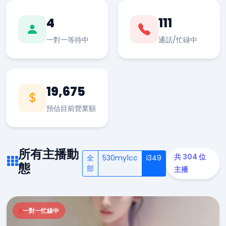
4
111
一對一等待中
通話/忙碌中
19,675
預估目前營業額
所有主播動
共 304 位
全
530my1cc
i349
態
部
主播
一對一忙線中