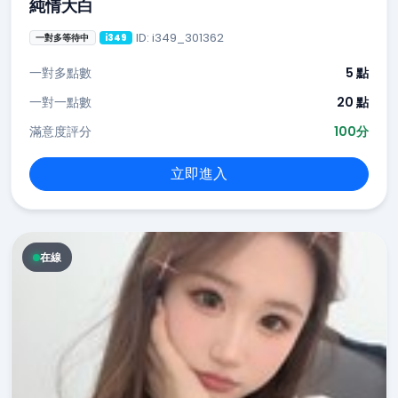
純情大白
ID: i349_301362
一對多等待中
i349
一對多點數
5 點
一對一點數
20 點
滿意度評分
100分
立即進入
在線