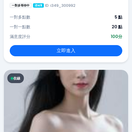
ID: i349_300992
一對多等待中
i349
一對多點數
5 點
一對一點數
20 點
滿意度評分
100分
立即進入
在線