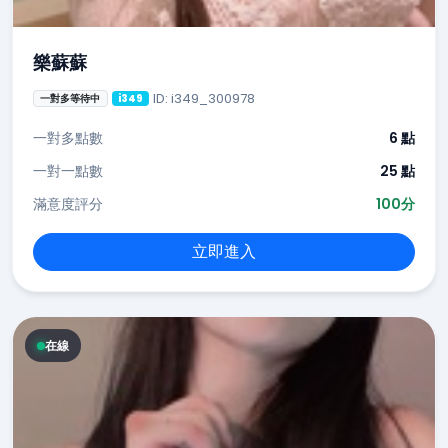
樂蘇蘇
ID: i349_300978
一對多等待中
i349
一對多點數
6 點
一對一點數
25 點
滿意度評分
100分
立即進入
在線