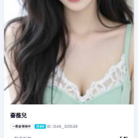
薔薇兒
ID: i349_301539
一對多等待中
i349