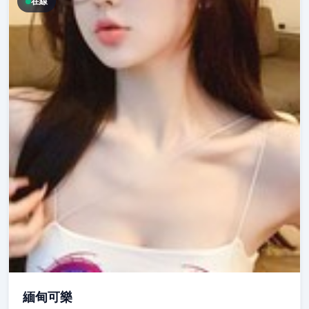
在線
緬甸可樂