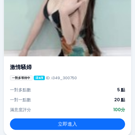
激情騷婦
ID: i349_300750
一對多等待中
i349
一對多點數
5 點
一對一點數
20 點
滿意度評分
100分
立即進入