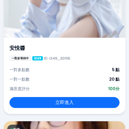
安悅醬
ID: i349_301116
一對多等待中
i349
一對多點數
5 點
一對一點數
20 點
滿意度評分
100分
立即進入