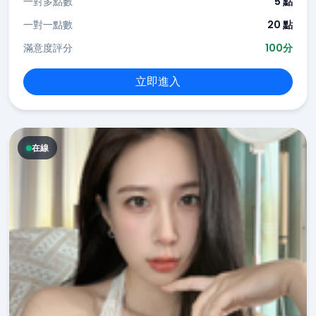
一對多點數
5 點
一對一點數
20 點
滿意度評分
100分
立即進入
在線