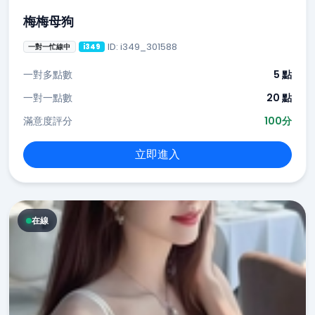
梅梅母狗
ID: i349_301588
一對一忙線中
i349
一對多點數
5 點
一對一點數
20 點
滿意度評分
100分
立即進入
在線